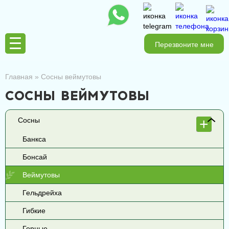
Перезвоните мне
Главная
»
Сосны веймутовы
СОСНЫ ВЕЙМУТОВЫ
Сосны
Банкса
Бонсай
Веймутовы
Гельдрейха
Гибкие
Горные