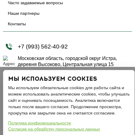
Часто задаваемые вопросы
Наши партнеры
Контакты
+7 (993) 562-40-92
Московская область, городской округ Истра,
деревня Высоково, Центральная улица 15
get@green-pitomnik.ru
МЫ ИСПОЛЬЗУЕМ COOKIES
Мы используем обязательные cookies для работы сайта и
можем использовать аналитические cookies, чтобы улучшать
сайт и оценивать посещаемость. Аналитика включается
2015 - 2026 © Грин Питомник - Все права защищены
только после вашего согласия. Продолжение просмотра,
ИП Крылова Елена Александровна
прокрутка или закрытие окна не считается согласием.
ИНН: 670801484347
Политика конфиденциальности
Согласие на обработку персональных данных
ОГРН: 323673300001687