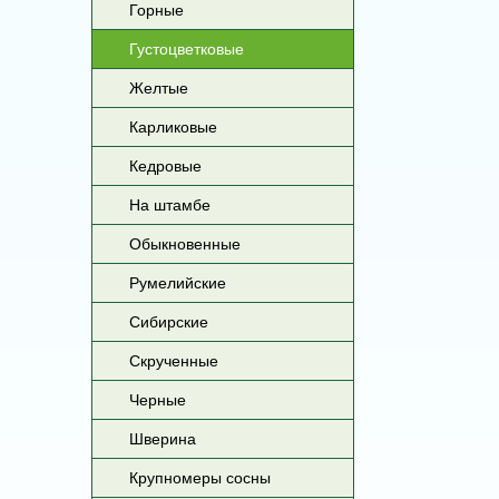
Горные
Густоцветковые
Желтые
Карликовые
Кедровые
На штамбе
Обыкновенные
Румелийские
Сибирские
Скрученные
Черные
Шверина
Крупномеры сосны