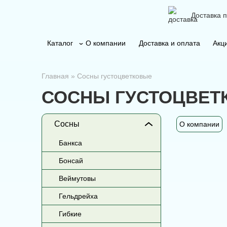
Доставка 
Каталог
О компании
Доставка и оплата
Акц
Главная
»
Сосны густоцветковые
СОСНЫ ГУСТОЦВЕТ
Сосны
О компании
Банкса
Бонсай
Веймутовы
Гельдрейха
Гибкие