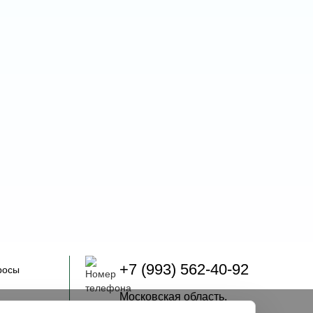
+7 (993) 562-40-92
росы
Московская область,
городской округ Истра,