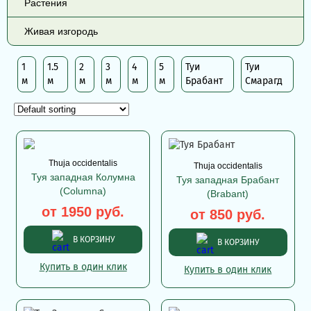
Растения
Живая изгородь
1
1.5
2
3
4
5
Туи
Туи
м
м
м
м
м
м
Брабант
Смарагд
Thuja occidentalis
Thuja occidentalis
Туя западная Колумна
Туя западная Брабант
(Columna)
(Brabant)
от 1950 руб.
от 850 руб.
В КОРЗИНУ
В КОРЗИНУ
Купить в один клик
Купить в один клик