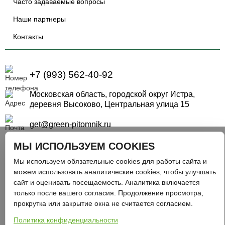
Часто задаваемые вопросы
Наши партнеры
Контакты
+7 (993) 562-40-92
Московская область, городской округ Истра,
деревня Высоково, Центральная улица 15
get@green-pitomnik.ru
МЫ ИСПОЛЬЗУЕМ COOKIES
Мы используем обязательные cookies для работы сайта и
2015 - 2026 © Грин Питомник - Все права защищены
можем использовать аналитические cookies, чтобы улучшать
сайт и оценивать посещаемость. Аналитика включается
ИП Крылова Елена Александровна
только после вашего согласия. Продолжение просмотра,
ИНН: 670801484347
прокрутка или закрытие окна не считается согласием.
ОГРН: 323673300001687
Политика конфиденциальности