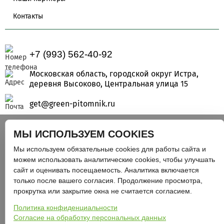
Контакты
+7 (993) 562-40-92
Московская область, городской округ Истра,
деревня Высоково, Центральная улица 15
get@green-pitomnik.ru
МЫ ИСПОЛЬЗУЕМ COOKIES
2015 - 2026 © Грин Питомник - Все права защищены
Мы используем обязательные cookies для работы сайта и
можем использовать аналитические cookies, чтобы улучшать
ИП Крылова Елена Александровна
сайт и оценивать посещаемость. Аналитика включается
ИНН: 670801484347
только после вашего согласия. Продолжение просмотра,
прокрутка или закрытие окна не считается согласием.
ОГРН: 323673300001687
Политика конфиденциальности
Согласие на обработку персональных данных