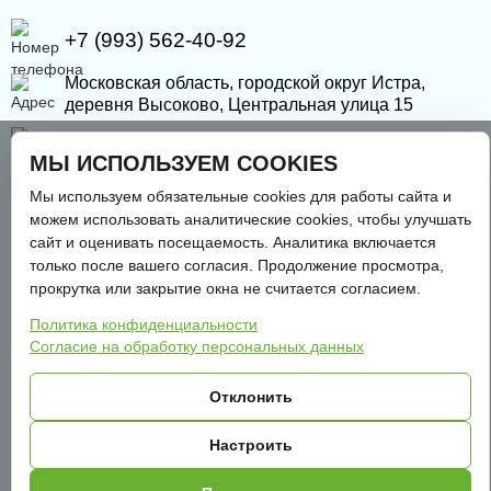
+7 (993) 562-40-92
Московская область, городской округ Истра,
деревня Высоково, Центральная улица 15
get@green-pitomnik.ru
МЫ ИСПОЛЬЗУЕМ COOKIES
Мы используем обязательные cookies для работы сайта и
можем использовать аналитические cookies, чтобы улучшать
сайт и оценивать посещаемость. Аналитика включается
2015 - 2026 © Грин Питомник - Все права защищены
только после вашего согласия. Продолжение просмотра,
ИП Крылова Елена Александровна
прокрутка или закрытие окна не считается согласием.
ИНН: 670801484347
Политика конфиденциальности
ОГРН: 323673300001687
Согласие на обработку персональных данных
Отклонить
Политика конфиденциальности
Настроить
Согласие на обработку перс. данных
Пользовательское соглашение