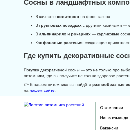
Сосны в ландшафтных компо
В качестве
солитеров
на фоне газона.
В
групповых посадках
с другими хвойными — е
В
альпинариях и рокариях
— карликовые сосн
Как
фоновые растения
, создающие приватност
Где купить декоративные со
Покупка декоративной сосны — это не только про выб
питомники, где вы получите не только здоровое растен
👉 В нашем питомнике вы найдёте
разнообразные со
на
нашем сайте
.
О компании
Наша команда
Вакансии