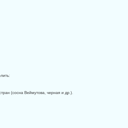
лить:
ран (сосна Веймутова, черная и др.).